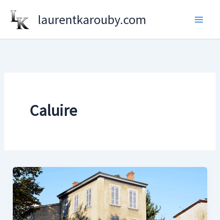
Aller
laurentkarouby.com
au
contenu
Caluire