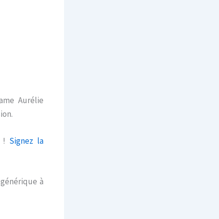
ame Aurélie
ion.
e !
Signez la
 générique à