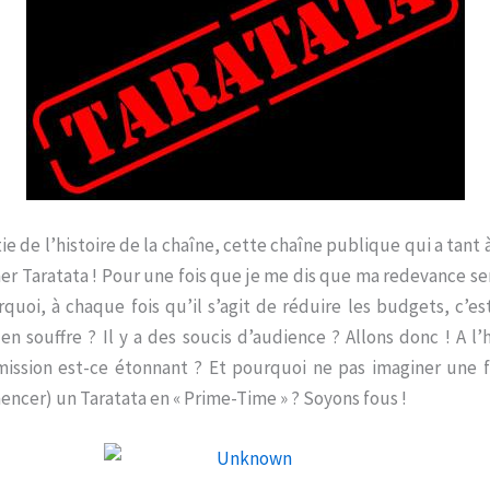
rtie de l’histoire de la chaîne, cette chaîne publique qui a tant 
er Taratata ! Pour une fois que je me dis que ma redevance se
quoi, à chaque fois qu’il s’agit de réduire les budgets, c’es
en souffre ? Il y a des soucis d’audience ? Allons donc ! A l
émission est-ce étonnant ? Et pourquoi ne pas imaginer une f
ncer) un Taratata en « Prime-Time » ? Soyons fous !