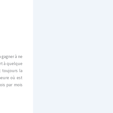
à gagner à ne
rt à quelque
t toujours la
’heure où est
ois par mois