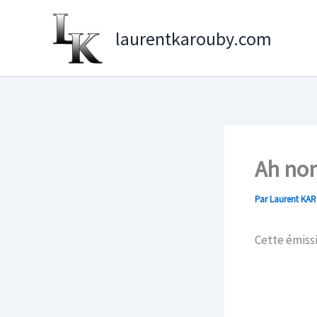
Aller
au
laurentkarouby.com
contenu
Ah non
Par
Laurent KA
Cette émissi