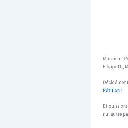
Monsieur R
Filippetti, 
Décidément.
Pétition
!
Et puission
nul autre par