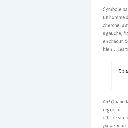
Symbole par
un homme d’u
chercher à a
à gauche, fi
en chacun de
bien… Les t
Bonn
Ah ! Quand l
regrettés… 
effacer sur
parler. »
aura