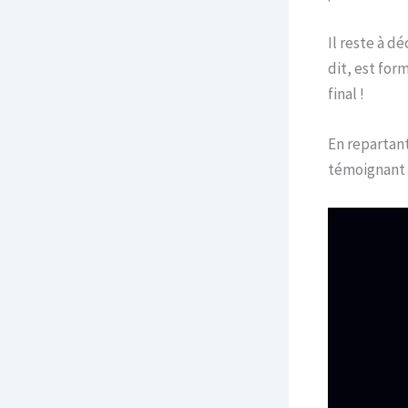
Il reste à d
dit, est for
final !
En repartant
témoignant d