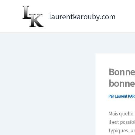
Aller
au
laurentkarouby.com
contenu
Bonne 
bonne 
Par
Laurent KA
Mais quelle 
il est possi
typiques, un