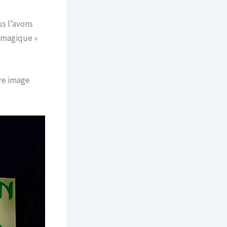
us l’avons
« magique »
ère image