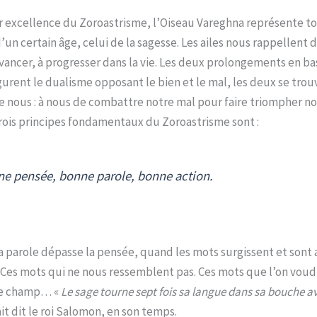
 excellence du Zoroastrisme, l’Oiseau Vareghna représente t
n certain âge, celui de la sagesse. Les ailes nous rappellent 
vancer, à progresser dans la vie.
Les deux prolongements en bas,
gurent le dualisme opposant le bien et le mal, les deux se trou
 nous : à nous de combattre notre mal pour faire triompher no
rois principes fondamentaux du Zoroastrisme sont :
e pensée, bonne parole, bonne action.
a parole dépasse la pensée, quand les mots surgissent et sont 
Ces mots qui ne nous ressemblent pas. Ces mots que l’on voud
 le champ… «
Le sage tourne sept fois sa langue dans sa bouche a
it dit le roi Salomon, en son temps.