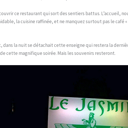
écouvrir ce restaurant qui sort des sentiers battus. L’accueil, no
midable, la cuisine raffinée, et ne manquez surtout pas le café 
, dans la nuit se détachait cette enseigne qui restera la derni
e cette magnifique soirée. Mais les souvenirs resteront.