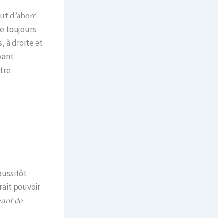
out d’abord
de toujours
 à droite et
vant
tre
aussitôt
rait pouvoir
vant de