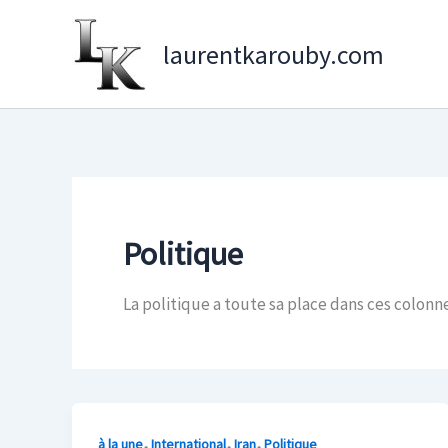
Aller
au
laurentkarouby.com
contenu
Politique
La politique a toute sa place dans ces colonne
,
,
,
à la une
International
Iran
Politique