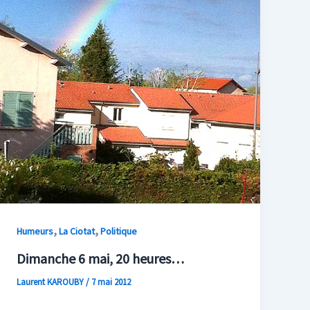
,
,
Humeurs
La Ciotat
Politique
Dimanche 6 mai, 20 heures…
Laurent KAROUBY
/
7 mai 2012