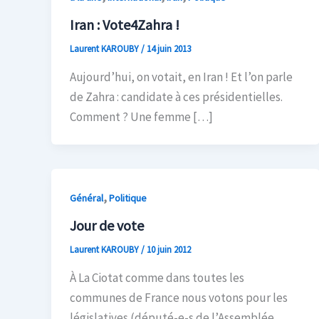
Iran : Vote4Zahra !
Laurent KAROUBY
/
14 juin 2013
Aujourd’hui, on votait, en Iran ! Et l’on parle
de Zahra : candidate à ces présidentielles.
Comment ? Une femme […]
,
Général
Politique
Jour de vote
Laurent KAROUBY
/
10 juin 2012
À La Ciotat comme dans toutes les
communes de France nous votons pour les
législatives (député-e-s de l’Assemblée