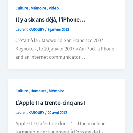
,
,
Culture
Mémoire
Video
Il y a six ans déjà, l’iPhone…
Laurent KAROUBY
/
9 janvier 2013
C’était à la « Macworld San Francisco 2007
Keynote », le 10 janvier 2007. « An iPod, a Phone
and an internet communicator…
,
,
Culture
Humeurs
Mémoire
L’Apple II a trente-cinq ans !
Laurent KAROUBY
/
20 avril 2012
Apple II ? Qu’est-ce donc ?… Une machine
formidable certainement à l’origine de la