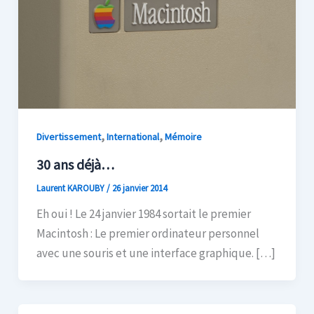
,
,
Divertissement
International
Mémoire
30 ans déjà…
Laurent KAROUBY
/
26 janvier 2014
Eh oui ! Le 24 janvier 1984 sortait le premier
Macintosh : Le premier ordinateur personnel
avec une souris et une interface graphique. […]