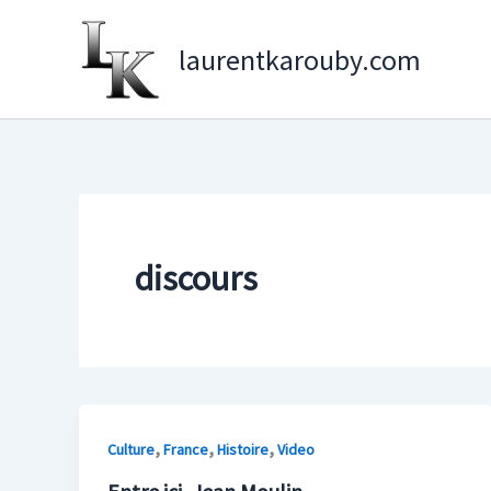
Aller
au
laurentkarouby.com
contenu
discours
,
,
,
Culture
France
Histoire
Video