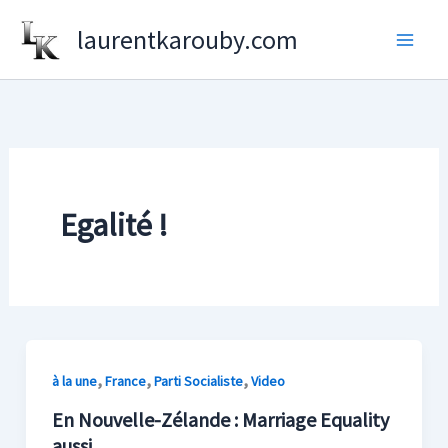
Aller
laurentkarouby.com
au
contenu
Egalité !
,
,
,
à la une
France
Parti Socialiste
Video
En Nouvelle-Zélande : Marriage Equality
aussi