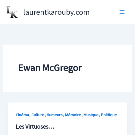
Aller
laurentkarouby.com
au
contenu
Ewan McGregor
,
,
,
,
,
Cinéma
Culture
Humeurs
Mémoire
Musique
Politique
Les Virtuoses…