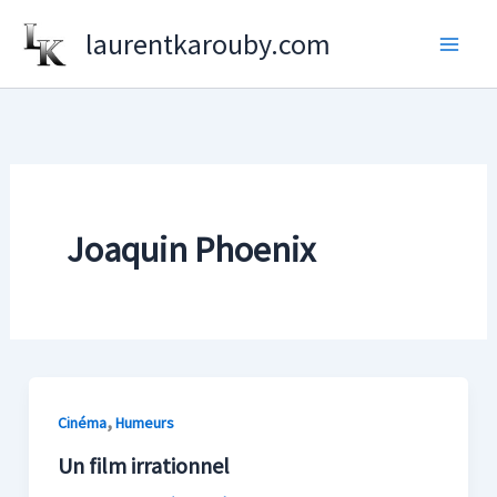
Aller
laurentkarouby.com
au
contenu
Joaquin Phoenix
,
Cinéma
Humeurs
Un film irrationnel