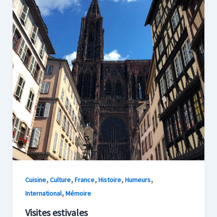
,
,
,
,
,
Cuisine
Culture
France
Histoire
Humeurs
,
International
Mémoire
Visites estivales