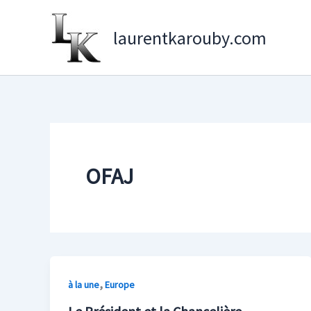
Aller
au
laurentkarouby.com
contenu
OFAJ
,
à la une
Europe