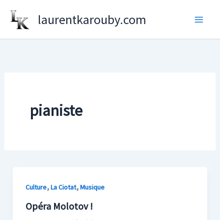
Aller
laurentkarouby.com
au
contenu
pianiste
,
,
Culture
La Ciotat
Musique
Opéra Molotov !