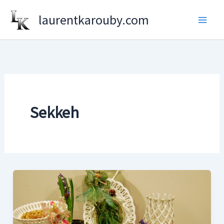
Aller
laurentkarouby.com
au
contenu
Sekkeh