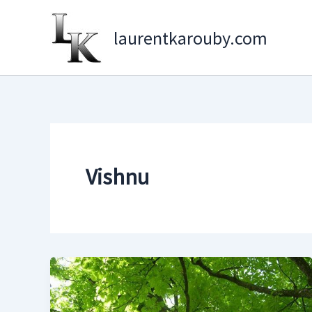
Aller
au
laurentkarouby.com
contenu
Vishnu