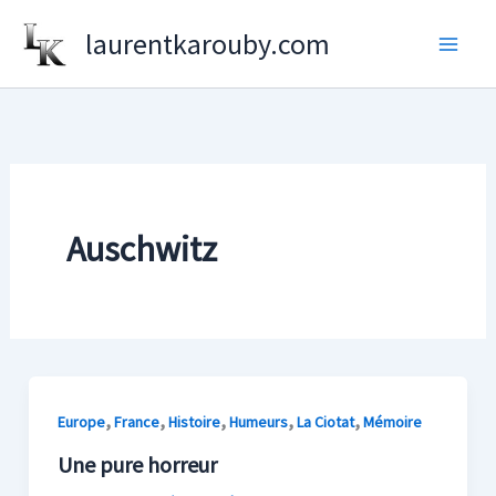
Aller
laurentkarouby.com
au
contenu
Auschwitz
,
,
,
,
,
Europe
France
Histoire
Humeurs
La Ciotat
Mémoire
Une pure horreur