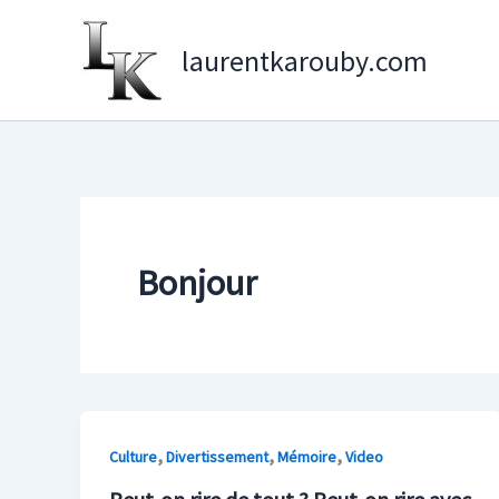
Aller
au
laurentkarouby.com
contenu
Bonjour
,
,
,
Culture
Divertissement
Mémoire
Video