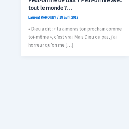
Peut-on rire de tout ? Peut-on rire avec
tout le monde ?…
Laurent KAROUBY
/
18 avril 2013
« Dieu a dit : « tu aimeras ton prochain comme
toi-même », c’est vrai. Mais Dieu ou pas, j’ai
horreur qu’on me […]