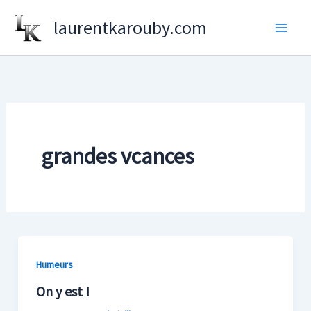
Aller
laurentkarouby.com
au
contenu
grandes vcances
Humeurs
On y est !