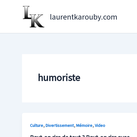
Aller
au
laurentkarouby.com
contenu
humoriste
,
,
,
Culture
Divertissement
Mémoire
Video