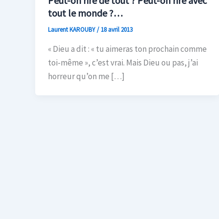
Peut-on rire de tout ? Peut-on rire avec
tout le monde ?…
Laurent KAROUBY
/
18 avril 2013
« Dieu a dit : « tu aimeras ton prochain comme
toi-même », c’est vrai. Mais Dieu ou pas, j’ai
horreur qu’on me […]