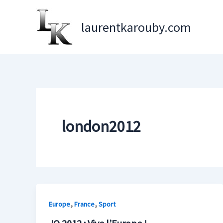
Aller
au
laurentkarouby.com
contenu
london2012
,
,
Europe
France
Sport