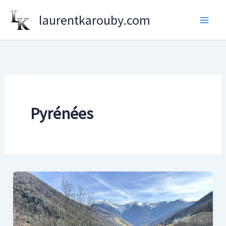
Aller
laurentkarouby.com
au
contenu
Pyrénées