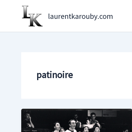
Aller
au
laurentkarouby.com
contenu
patinoire