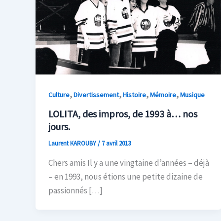
,
,
,
,
Culture
Divertissement
Histoire
Mémoire
Musique
LOLITA, des impros, de 1993 à… nos
jours.
Laurent KAROUBY
/
7 avril 2013
Chers amis Il y a une vingtaine d’années – déjà
– en 1993, nous étions une petite dizaine de
passionnés […]