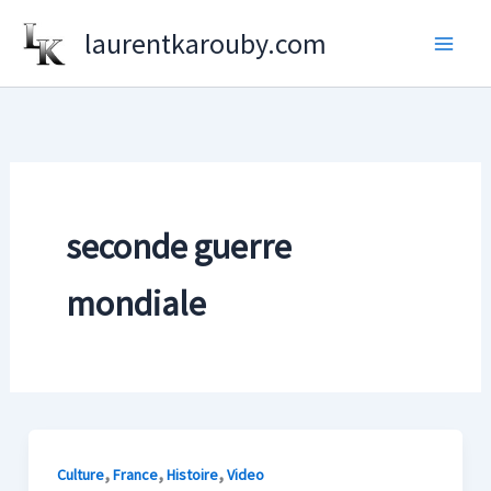
Aller
laurentkarouby.com
au
contenu
seconde guerre
mondiale
,
,
,
Culture
France
Histoire
Video