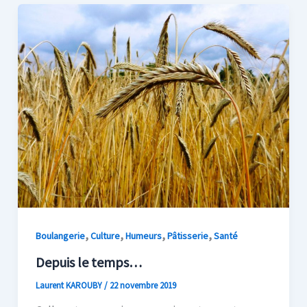
,
,
,
,
Boulangerie
Culture
Humeurs
Pâtisserie
Santé
Depuis le temps…
Laurent KAROUBY
/
22 novembre 2019