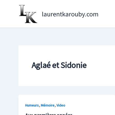
Aller
au
laurentkarouby.com
contenu
Aglaé et Sidonie
,
,
Humeurs
Mémoire
Video