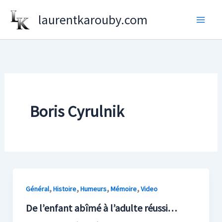
Aller
laurentkarouby.com
au
contenu
Boris Cyrulnik
,
,
,
,
Général
Histoire
Humeurs
Mémoire
Video
De l’enfant abîmé à l’adulte réussi…