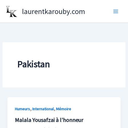
Aller
laurentkarouby.com
au
contenu
Pakistan
,
,
Humeurs
International
Mémoire
Malala Yousafzai à l’honneur